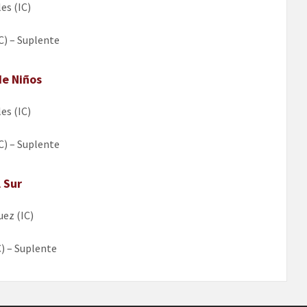
es (IC)
C) – Suplente
de Niños
es (IC)
C) – Suplente
 Sur
ez (IC)
) – Suplente