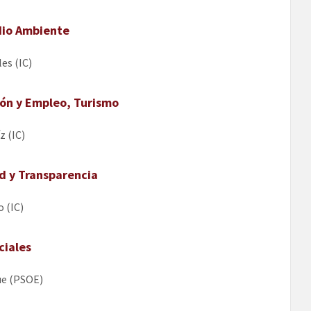
dio Ambiente
es (IC)
ión y Empleo, Turismo
z (IC)
d y Transparencia
o (IC)
ciales
ue (PSOE)