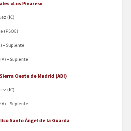
les «Los Pinares»
ez (IC)
ue (PSOE)
) – Suplente
HA) – Suplente
 Sierra Oeste de Madrid (ADI)
ez (IC)
HA) – Suplente
blico Santo Ángel de la Guarda