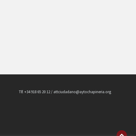
Tlf. +34 918 65 20 12 / attciudadano@aytochapineria.org