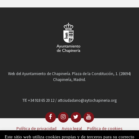
Web del Ayuntamiento de Chapinería. Plaza de la Constitución, 1. (28694)
Chapinería, Madrid.
Tlf. +34 918 65 20 12 / attciudadano@aytochapineria.org
Política de privacidad
Aviso legal
Política de cookies
Este sitio web utiliza cookies propias y de terceros para su correcto
© Ayuntamiento de Chapinería 2023. Todos los derechos reservados.