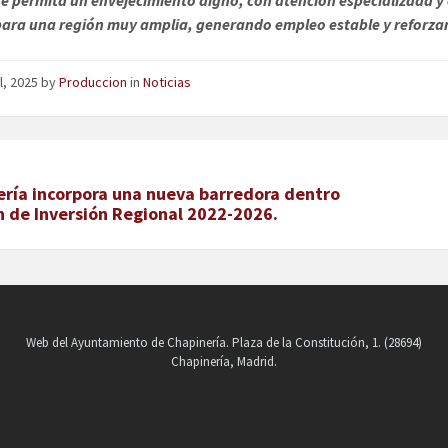
para una región muy amplia, generando empleo estable y reforzan
il, 2025
by
Produccion
in
Noticias
ería incorpora una nueva barredora dentro
n de Inversión Regional 2022-2026.
Web del Ayuntamiento de Chapinería. Plaza de la Constitución, 1. (28694)
Chapinería, Madrid.