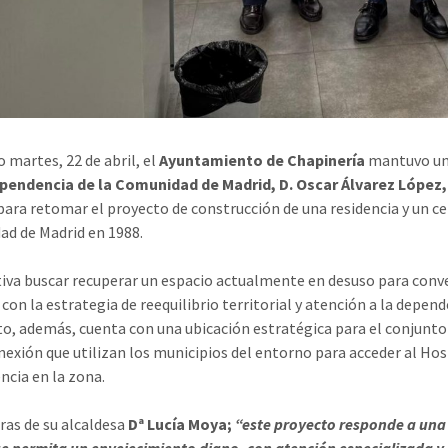
o martes, 22 de abril, el
Ayuntamiento de Chapinería
mantuvo un
ependencia de la Comunidad de Madrid, D. Oscar Álvarez López,
para retomar el proyecto de construcción de una residencia y un cen
d de Madrid en 1988.
ativa buscar recuperar un espacio actualmente en desuso para convert
 con la estrategia de reequilibrio territorial y atención a la depe
o, además, cuenta con una ubicación estratégica para el conjunto de
onexión que utilizan los municipios del entorno para acceder al Hos
ncia en la zona.
ras de su alcaldesa
Dª Lucía Moya;
“este proyecto responde a una 
ue permita un envejecimiento digno, con atención especializada