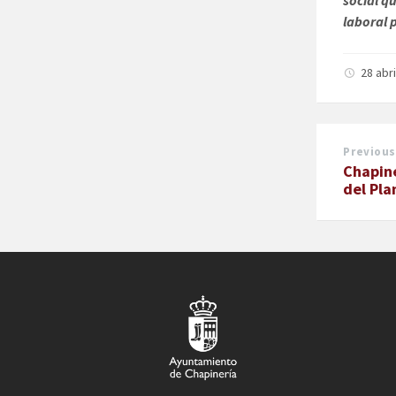
laboral 
28 abr
Previous
Chapin
del Pla