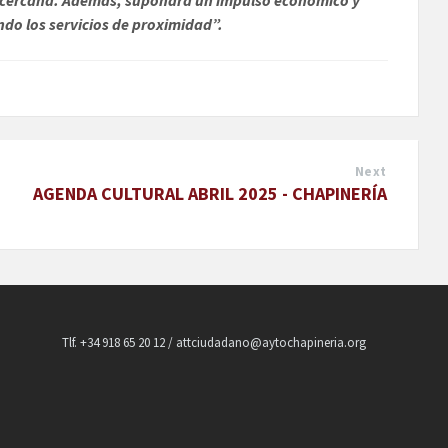
do los servicios de proximidad”.
Next
AGENDA CULTURAL ABRIL 2025 - CHAPINERÍA
Tlf. +34 918 65 20 12 / attciudadano@aytochapineria.org