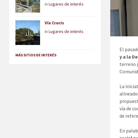
in
Lugares de interés
Vía Crucis
in
Lugares de interés
El pasad
MÁS SITIOS DE INTERÉS
y a la D
terreno 
Comunida
La inici
alineado
propuest
vía de c
de refere
En palab
social q