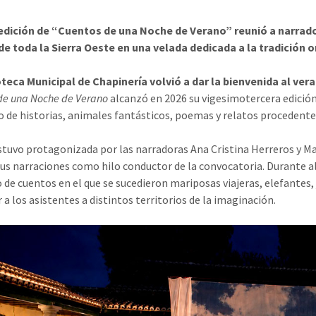
 edición de “Cuentos de una Noche de Verano” reunió a narrado
de toda la Sierra Oeste en una velada dedicada a la tradición o
oteca Municipal de Chapinería volvió a dar la bienvenida al ver
de una Noche de Verano
alcanzó en 2026 su vigesimotercera edición y
o de historias, animales fantásticos, poemas y relatos procedentes,
estuvo protagonizada por las narradoras Ana Cristina Herreros y Mar
 sus narraciones como hilo conductor de la convocatoria. Durante 
o de cuentos en el que se sucedieron mariposas viajeras, elefantes,
 a los asistentes a distintos territorios de la imaginación.