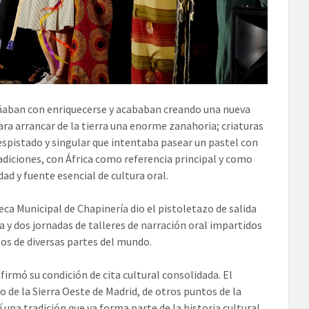
ñaban con enriquecerse y acababan creando una nueva
ara arrancar de la tierra una enorme zanahoria; criaturas
espistado y singular que intentaba pasear un pastel con
radiciones, con África como referencia principal y como
ad y fuente esencial de cultura oral.
ca Municipal de Chapinería dio el pistoletazo de salida
a y dos jornadas de talleres de narración oral impartidos
tos de diversas partes del mundo.
firmó su condición de cita cultural consolidada. El
co de la Sierra Oeste de Madrid, de otros puntos de la
 una tradición que ya forma parte de la historia cultural