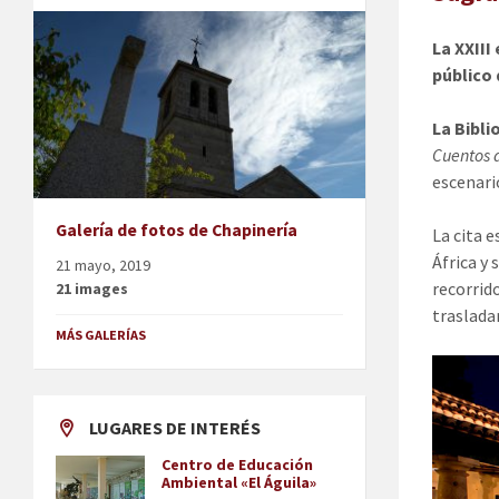
La XXIII
público 
La Bibli
Cuentos 
escenari
Galería de fotos de Chapinería
La cita 
África y
21 mayo, 2019
recorrid
21 images
trasladar
MÁS GALERÍAS
LUGARES DE INTERÉS
Centro de Educación
Ambiental «El Águila»