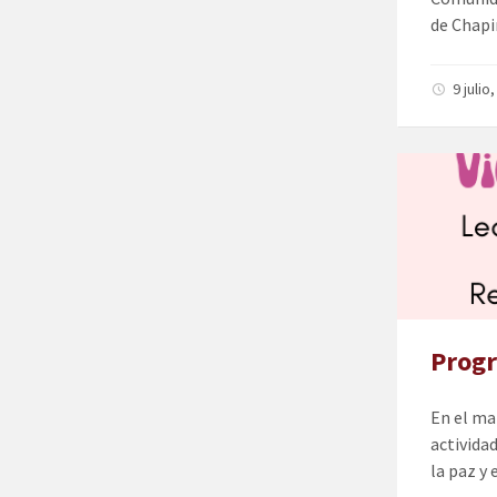
de Chapi
9 julio
Progr
En el ma
actividad
la paz y 