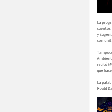
La progr
cuentos 
y Eugeni
comunita
Tampoco 
Ambienta
recitó
Mi
que hace
La palab
Roald Dah