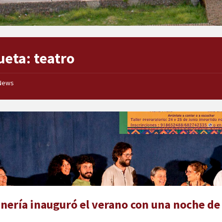
ueta:
teatro
News
Cuentos
de
una
Noche
de
Verano
en
Chapiner
nería inauguró el verano con una noche de c