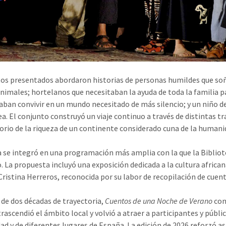
tos presentados abordaron historias de personas humildes que so
animales; hortelanos que necesitaban la ayuda de toda la familia p
aban convivir en un mundo necesitado de más silencio; y un niño d
ea. El conjunto construyó un viaje continuo a través de distintas t
orio de la riqueza de un continente considerado cuna de la humanid
a se integró en una programación más amplia con la que la Bibliote
o. La propuesta incluyó una exposición dedicada a la cultura african
Cristina Herreros, reconocida por su labor de recopilación de cuen
de dos décadas de trayectoria,
Cuentos de una Noche de Verano
con
trascendió el ámbito local y volvió a atraer a participantes y públi
d y de diferentes lugares de España. La edición de 2026 reforzó así