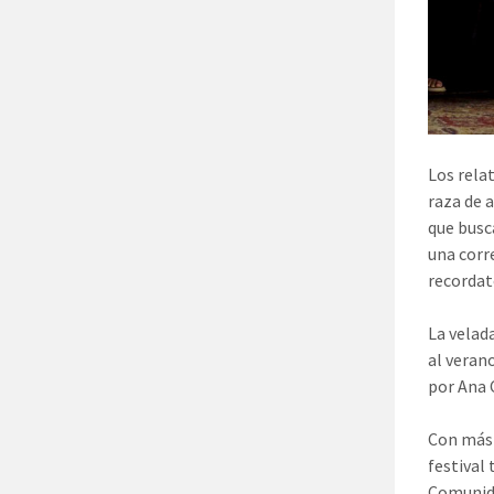
Los rela
raza de 
que busc
una corr
recordat
La velad
al veran
por Ana 
Con más 
festival 
Comunida