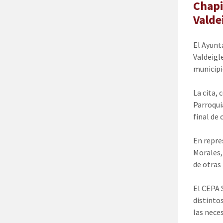
Chapi
Valde
El Ayunt
Valdeigl
municipi
La cita,
Parroqui
final de
En repre
Morales,
de otras
El CEPA 
distinto
las nece