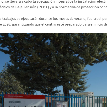
mo, se llevará a cabo la adecuación integral de la instalación eléc
écnico de Baja Tensión (REBT) y a la normativa de protección contr
s trabajos se ejecutarán durante los meses de verano, fuera del per
e 2026, garantizando que el centro esté preparado para el inicio d