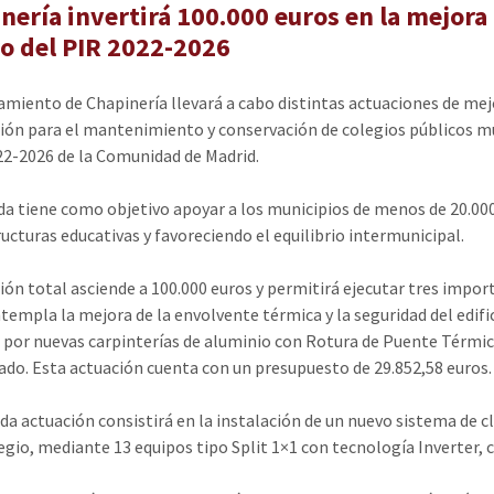
nería invertirá 100.000 euros en la mejora
o del PIR 2022-2026
amiento de Chapinería llevará a cabo distintas actuaciones de mejo
sión para el mantenimiento y conservación de colegios públicos m
22-2026 de la Comunidad de Madrid.
da tiene como objetivo apoyar a los municipios de menos de 20.00
ructuras educativas y favoreciendo el equilibrio intermunicipal.
sión total asciende a 100.000 euros y permitirá ejecutar tres impo
ntempla la mejora de la envolvente térmica y la seguridad del edifi
 por nuevas carpinterías de aluminio con Rotura de Puente Térmico
ado. Esta actuación cuenta con un presupuesto de 29.852,58 euros.
da actuación consistirá en la instalación de un nuevo sistema de c
legio, mediante 13 equipos tipo Split 1×1 con tecnología Inverter, 