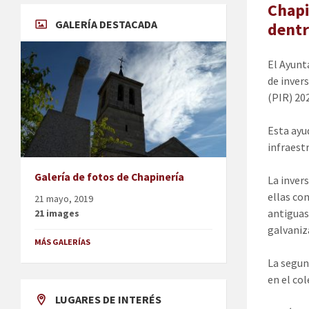
Chapi
GALERÍA DESTACADA
dentr
El Ayunt
de inver
(PIR) 20
Esta ayu
infraest
Galería de fotos de Chapinería
La inver
ellas co
21 mayo, 2019
antiguas
21 images
galvaniz
MÁS GALERÍAS
La segun
en el co
LUGARES DE INTERÉS