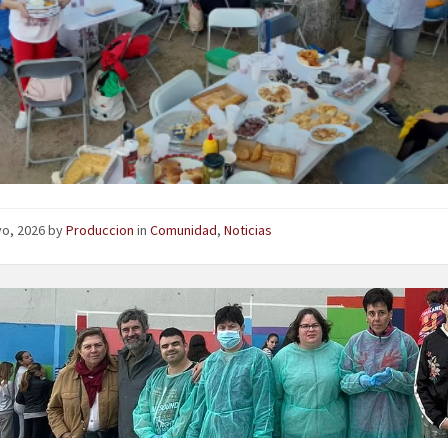
yo, 2026
by
Produccion
in
Comunidad
,
Noticias