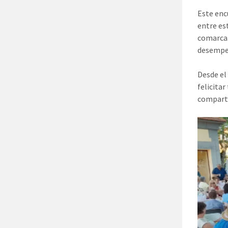
Este enc
entre es
comarca.
desempeñ
Desde el
felicita
comparti